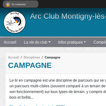
Panneau de gestion des cookies
Se connecter
Arc Club Montigny-lès
Accueil
La vie du club
Infos pratiques
Compét
Accueil
Disciplines
Campagne
CAMPAGNE
Le tir en campagne est une discipline de parcours qui se 
un parcours multi-cibles (souvent comparé à un terrain de
son fonctionnement) sur tous types de terrain, y compris
bois et forêts...