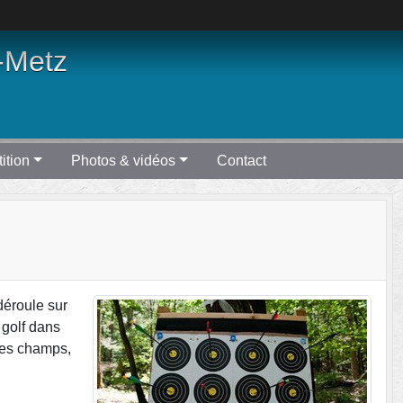
-Metz
ition
Photos & vidéos
Contact
déroule sur
 golf dans
 des champs,