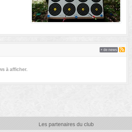
+ de news
 à afficher.
Les partenaires du club