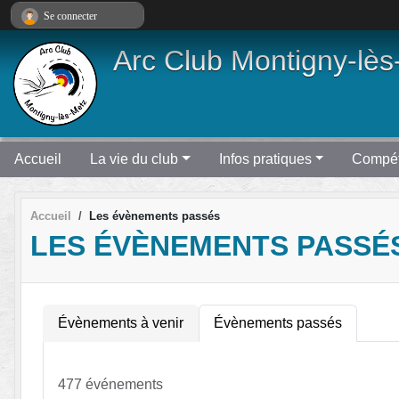
Panneau de gestion des cookies
Se connecter
Arc Club Montigny-lès
Accueil
La vie du club
Infos pratiques
Compét
Accueil
Les évènements passés
LES ÉVÈNEMENTS PASSÉ
Évènements à venir
Évènements passés
477 événements