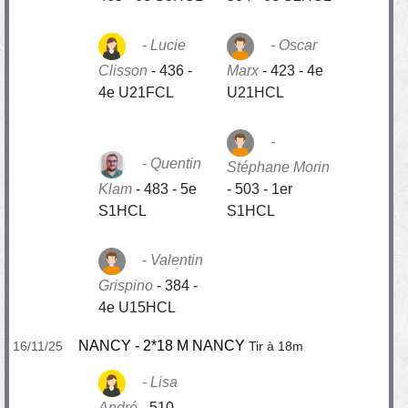
Lucie
Oscar
Clisson
-
436 -
Marx
-
423 - 4e
4e U21FCL
U21HCL
Quentin
Stéphane Morin
Klam
-
483 - 5e
-
503 - 1er
S1HCL
S1HCL
Valentin
Grispino
-
384 -
4e U15HCL
NANCY - 2*18 M NANCY
16/11/25
Tir à 18m
Lisa
André
-
510 -