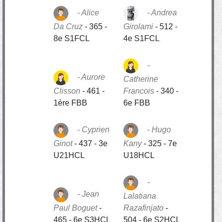
Alice
Andrea
Da Cruz
-
365 -
Girolami
-
512 -
8e S1FCL
4e S1FCL
Aurore
Catherine
Clisson
-
461 -
Francois
-
340 -
1ère FBB
6e FBB
Cyprien
Hugo
Ginot
-
437 - 3e
Kany
-
325 - 7e
U21HCL
U18HCL
Jean
Lalatiana
Paul Boguet
-
Razafinjato
-
465 - 6e S3HCL
504 - 6e S2HCL