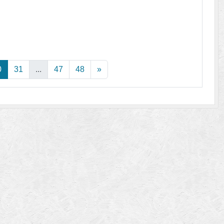
0
31
...
47
48
»