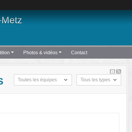
-Metz
ition
Photos & vidéos
Contact
S