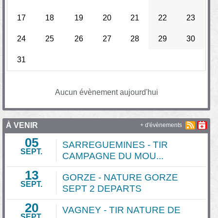
17
18
19
20
21
22
23
24
25
26
27
28
29
30
31
Aucun évènement aujourd'hui
À VENIR
+ d'évènements
05
SARREGUEMINES - TIR
SEPT.
CAMPAGNE DU MOU...
13
GORZE - NATURE GORZE
SEPT.
SEPT 2 DEPARTS
20
VAGNEY - TIR NATURE DE
SEPT.