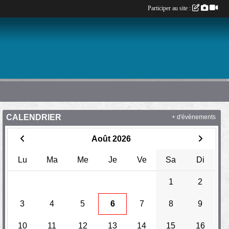
Participer au site :
CALENDRIER
+ d'évènements
Août 2026
Lu
Ma
Me
Je
Ve
Sa
Di
1
2
3
4
5
6
7
8
9
10
11
12
13
14
15
16