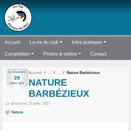
Panneau de gestion des cookies
Accueil
La vie du club
Infos pratiques
Compétition
Photos & vidéos
Contact
Le
dimanche
Accueil
Nature Barbézieux
29
NATURE
JANV.
2017
BARBÉZIEUX
Le
dimanche
29
janv.
2017
Nature