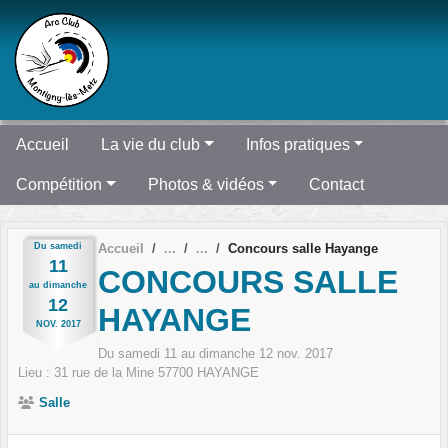
Panneau de gestion des cookies
Accueil
La vie du club
Infos pratiques
Compétition
Photos & vidéos
Contact
Du
samedi
Accueil
Concours salle Hayange
11
CONCOURS SALLE
au
dimanche
12
HAYANGE
NOV.
2017
Du
samedi
11
au
dimanche
12
nov.
2017
Lieu :
31 rue de la Mine
57700
HAYANGE
Salle