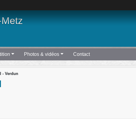
-Metz
ition
Photos & vidéos
Contact
l - Verdun
N