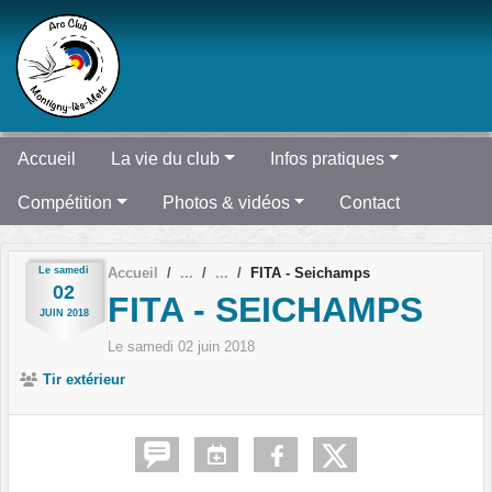
Panneau de gestion des cookies
Accueil
La vie du club
Infos pratiques
Compétition
Photos & vidéos
Contact
Le
samedi
Accueil
FITA - Seichamps
02
FITA - SEICHAMPS
JUIN
2018
Le
samedi
02
juin
2018
Tir extérieur