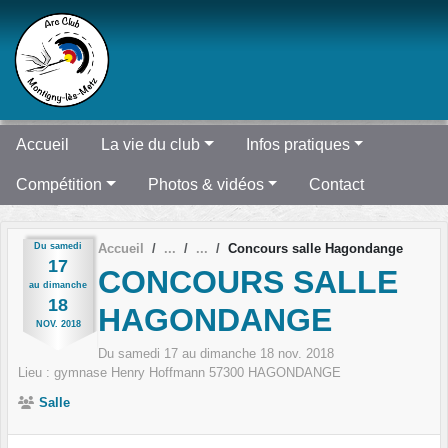
Panneau de gestion des cookies
Accueil
La vie du club
Infos pratiques
Compétition
Photos & vidéos
Contact
Du
samedi
Accueil
Concours salle Hagondange
17
CONCOURS SALLE
au
dimanche
18
HAGONDANGE
NOV.
2018
Du
samedi
17
au
dimanche
18
nov.
2018
Lieu :
gymnase Henry Hoffmann
57300
HAGONDANGE
Salle