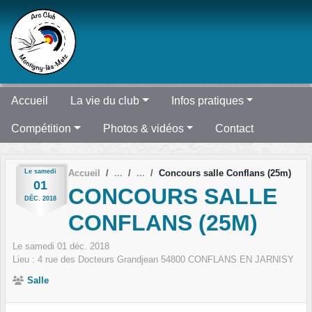
Panneau de gestion des cookies
Accueil
La vie du club
Infos pratiques
Compétition
Photos & vidéos
Contact
Le
samedi
Accueil
Concours salle Conflans (25m)
01
CONCOURS SALLE
DÉC.
2018
CONFLANS (25M)
Le
samedi
01
déc.
2018
Lieu :
4 rue des Docteurs Grandjean
54800
CONFLANS EN JARNISY
Salle