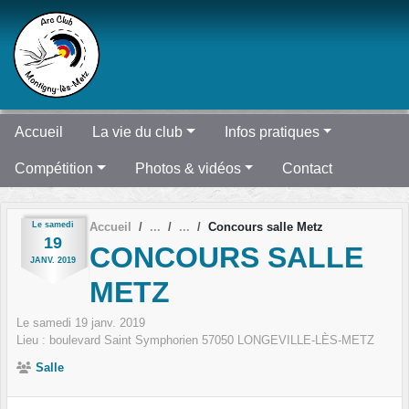
Panneau de gestion des cookies
Accueil
La vie du club
Infos pratiques
Compétition
Photos & vidéos
Contact
Le
samedi
Accueil
Concours salle Metz
19
CONCOURS SALLE
JANV.
2019
METZ
Le
samedi
19
janv.
2019
Lieu :
boulevard Saint Symphorien
57050
LONGEVILLE-LÈS-METZ
Salle