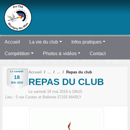
Panneau de gestion des cookies
Accueil
La vie du club
Infos pratiques
Compétition
Photos & vidéos
Contact
Le
samedi
Accueil
Repas du club
18
REPAS DU CLUB
MAI
2019
Le
samedi
18
mai
2019
à 19h15
Lieu :
5 rue Costes et Bellonte
57155
MARLY