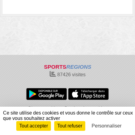
SPORTS
REGIONS
87426
visites
Charte cookies
Gestion des cookies
Ce site utilise des cookies et vous donne le contrôle sur ceux
Informations légales
Signaler un contenu inapproprié
que vous souhaitez activer
Tout accepter
Tout refuser
Personnaliser
Envie de participer ?
Connexion