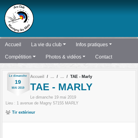
Panneau de gestion des cookies
Accueil
La vie du club
Infos pratiques
Compétition
Photos & vidéos
Contact
Le
dimanche
Accueil
TAE - Marly
19
TAE - MARLY
MAI
2019
Le
dimanche
19
mai
2019
Lieu :
1 avenue de Magny
57155
MARLY
Tir extérieur