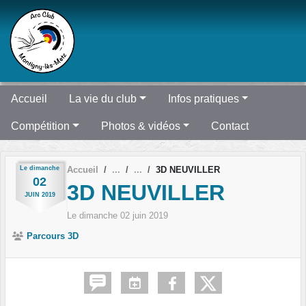
Panneau de gestion des cookies
Accueil
La vie du club
Infos pratiques
Compétition
Photos & vidéos
Contact
Le
dimanche
Accueil
3D NEUVILLER
02
3D NEUVILLER
JUIN
2019
Le
dimanche
02
juin
2019
Parcours 3D