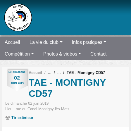
Panneau de gestion des cookies
Accueil
La vie du club
Infos pratiques
Compétition
Photos & vidéos
Contact
Le
dimanche
Accueil
TAE - Montigny CD57
02
TAE - MONTIGNY
JUIN
2019
CD57
Le
dimanche
02
juin
2019
Lieu :
rue du Canal
Montigny-lès-Metz
Tir extérieur