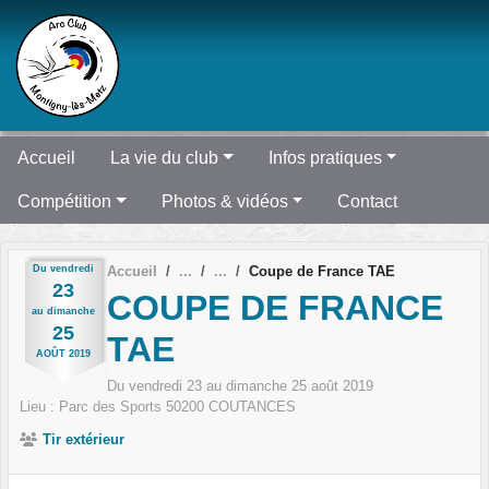
Panneau de gestion des cookies
Accueil
La vie du club
Infos pratiques
Compétition
Photos & vidéos
Contact
Du
vendredi
Accueil
Coupe de France TAE
23
COUPE DE FRANCE
au
dimanche
25
TAE
AOÛT
2019
Du
vendredi
23
au
dimanche
25
août
2019
Lieu :
Parc des Sports
50200
COUTANCES
Tir extérieur