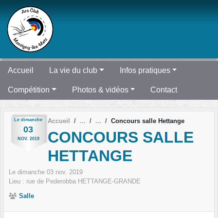
Panneau de gestion des cookies
Accueil
La vie du club
Infos pratiques
Compétition
Photos & vidéos
Contact
Le
dimanche
Accueil
Concours salle Hettange
03
CONCOURS SALLE
NOV.
2019
HETTANGE
Le
dimanche
03
nov.
2019
Lieu :
rue de Pederobba
HETTANGE-GRANDE
Salle