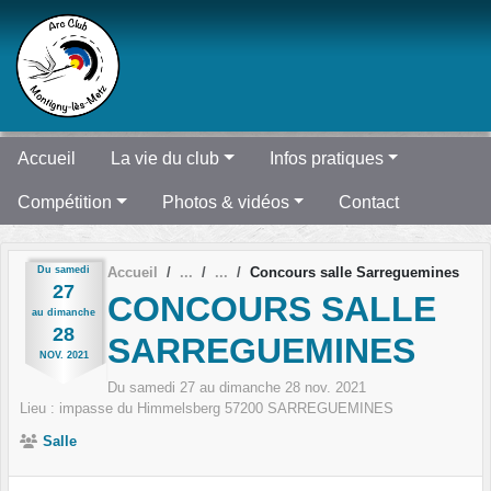
Panneau de gestion des cookies
Accueil
La vie du club
Infos pratiques
Compétition
Photos & vidéos
Contact
Du
samedi
Accueil
Concours salle Sarreguemines
27
CONCOURS SALLE
au
dimanche
28
SARREGUEMINES
NOV.
2021
Du
samedi
27
au
dimanche
28
nov.
2021
Lieu :
impasse du Himmelsberg
57200
SARREGUEMINES
Salle