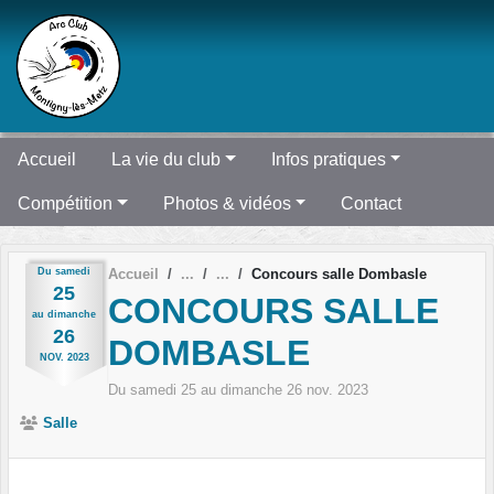
Panneau de gestion des cookies
Accueil
La vie du club
Infos pratiques
Compétition
Photos & vidéos
Contact
Du
samedi
Accueil
Concours salle Dombasle
25
CONCOURS SALLE
au
dimanche
26
DOMBASLE
NOV.
2023
Du
samedi
25
au
dimanche
26
nov.
2023
Salle