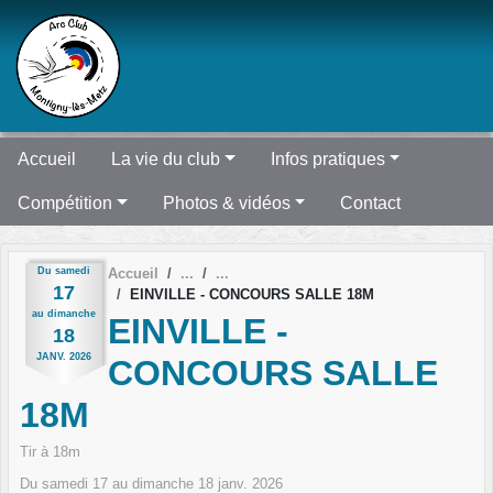
Panneau de gestion des cookies
Accueil
La vie du club
Infos pratiques
Compétition
Photos & vidéos
Contact
Du
samedi
Accueil
17
EINVILLE - CONCOURS SALLE 18M
au
dimanche
EINVILLE -
18
JANV.
2026
CONCOURS SALLE
18M
Tir à 18m
Du
samedi
17
au
dimanche
18
janv.
2026