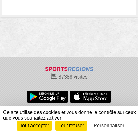
SPORTS
REGIONS
87388
visites
Charte cookies
Gestion des cookies
Ce site utilise des cookies et vous donne le contrôle sur ceux
que vous souhaitez activer
Informations légales
Signaler un contenu inapproprié
Tout accepter
Tout refuser
Personnaliser
Envie de participer ?
Connexion