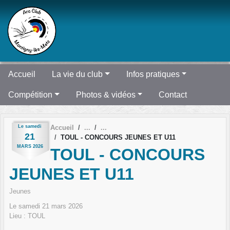
Panneau de gestion des cookies
Accueil
La vie du club
Infos pratiques
Compétition
Photos & vidéos
Contact
Le
samedi
Accueil
21
TOUL - CONCOURS JEUNES ET U11
MARS
2026
TOUL - CONCOURS
JEUNES ET U11
Jeunes
Le
samedi
21
mars
2026
Lieu :
TOUL