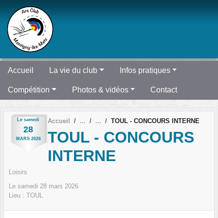
Panneau de gestion des cookies
Accueil
La vie du club
Infos pratiques
Compétition
Photos & vidéos
Contact
Le
samedi
Accueil
TOUL - CONCOURS INTERNE
28
TOUL - CONCOURS
MARS
2026
INTERNE
Loisirs
Le
samedi
28
mars
2026
Lieu :
TOUL