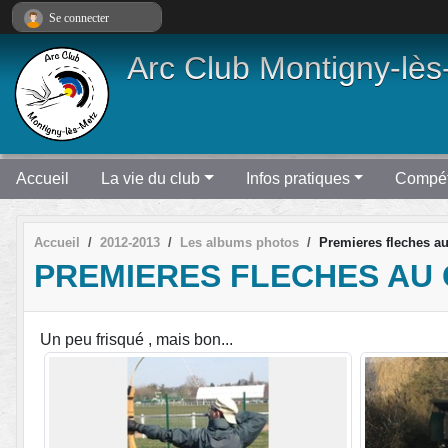
Panneau de gestion des cookies
Se connecter
Arc Club Montigny-lès
Accueil
La vie du club
Infos pratiques
Compét
Accueil
2012-2013
Les albums photos
Premieres fleches a
PREMIERES FLECHES AU
Un peu frisqué , mais bon...