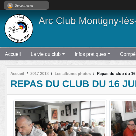
Panneau de gestion des cookies
Se connecter
Arc Club Montigny-lès
Accueil
La vie du club
Infos pratiques
Compét
Accueil
2017-2018
Les albums photos
Repas du club du 16
REPAS DU CLUB DU 16 JU