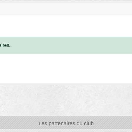
ires.
Les partenaires du club