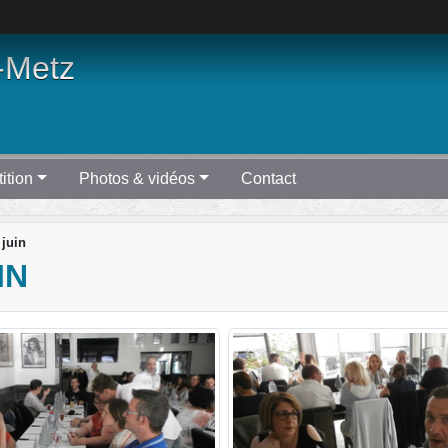
-Metz
ition
Photos & vidéos
Contact
 juin
IN