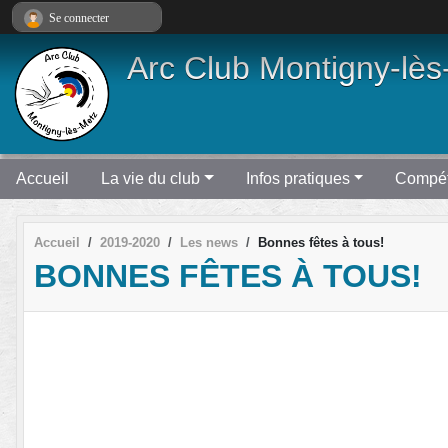
Panneau de gestion des cookies
Se connecter
Arc Club Montigny-lès
Accueil
La vie du club
Infos pratiques
Compét
Accueil
2019-2020
Les news
Bonnes fêtes à tous!
BONNES FÊTES À TOUS!