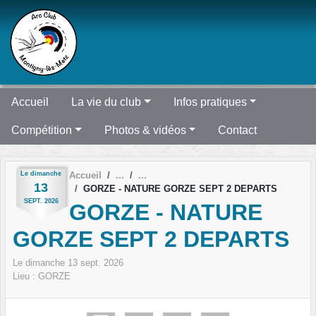
Panneau de gestion des cookies
Accueil
La vie du club
Infos pratiques
Compétition
Photos & vidéos
Contact
Le
dimanche
Accueil
13
GORZE - NATURE GORZE SEPT 2 DEPARTS
SEPT.
2026
GORZE - NATURE
GORZE SEPT 2 DEPARTS
Le
dimanche
13
sept.
2026
Lieu :
GORZE