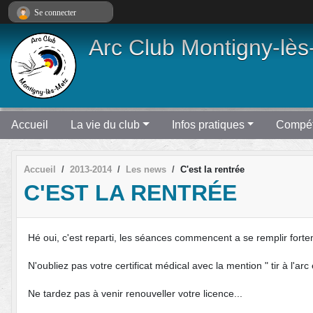
Panneau de gestion des cookies
Se connecter
Arc Club Montigny-lès
Accueil
La vie du club
Infos pratiques
Compét
Accueil
2013-2014
Les news
C'est la rentrée
C'EST LA RENTRÉE
Hé oui, c'est reparti, les séances commencent a se remplir forte
N'oubliez pas votre certificat médical avec la mention " tir à l'arc 
Ne tardez pas à venir renouveller votre licence...