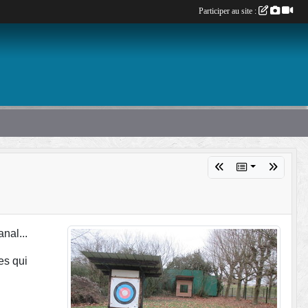
Participer au site :
nal...
es qui