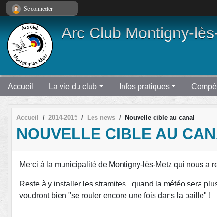
Panneau de gestion des cookies
Se connecter
Arc Club Montigny-lès
Accueil
La vie du club
Infos pratiques
Compét
Accueil
2014-2015
Les news
Nouvelle cible au canal
NOUVELLE CIBLE AU CA
Merci à la municipalité de Montigny-lès-Metz qui nous a re
Reste à y installer les stramites.. quand la météo sera p
voudront bien "se rouler encore une fois dans la paille" !