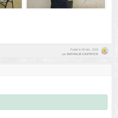
Publié le
09 déc. 2019
par
NATHALIE CASTRYCK