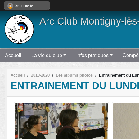
Panneau de gestion des cookies
Se connecter
Arc Club Montigny-lès
Accueil
La vie du club
Infos pratiques
Compét
Accueil
2019-2020
Les albums photos
Entrainement du Lu
ENTRAINEMENT DU LUND