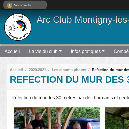
Panneau de gestion des cookies
Se connecter
Arc Club Montigny-lès
Accueil
La vie du club
Infos pratiques
Compét
Accueil
2020-2021
Les albums photos
Refection du mur de
REFECTION DU MUR DES 
Réfection du mur des 30 mètres par de charmants et gentil